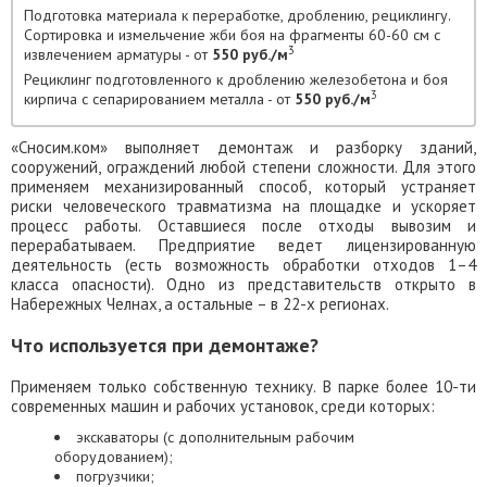
Подготовка материала к переработке, дроблению, рециклингу.
Сортировка и измельчение жби боя на фрагменты 60-60 см с
3
извлечением арматуры - от
550 руб./м
Рециклинг подготовленного к дроблению железобетона и боя
3
кирпича с сепарированием металла - от
550 руб./м
«Сносим.ком» выполняет демонтаж и разборку зданий,
сооружений, ограждений любой степени сложности. Для этого
применяем механизированный способ, который устраняет
риски человеческого травматизма на площадке и ускоряет
процесс работы. Оставшиеся после отходы вывозим и
перерабатываем. Предприятие ведет лицензированную
деятельность (есть возможность обработки отходов 1–4
класса опасности). Одно из представительств открыто в
Набережных Челнах, а остальные – в 22-х регионах.
Что используется при демонтаже?
Применяем только собственную технику. В парке более 10-ти
современных машин и рабочих установок, среди которых:
экскаваторы (с дополнительным рабочим
оборудованием);
погрузчики;