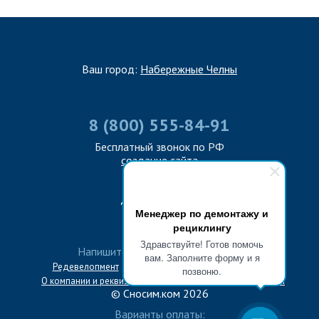
Ваш город:
Набережные Челны
8 (800) 555-84-91
Бесплатный звонок по РФ
создание сайта
Дружите с нами
Менеджер по демонтажу и
рециклингу
Здравствуйте! Готов помочь
Напишите нам:
info@snosim.com
вам. Заполните форму и я
Редевелопмент
Вопрос-ответ
Блог
Карта сайта
позвоню.
О компании и реквизиты
Политика конфиденциальности
© Сносим.ком 2026
Варианты оплаты: