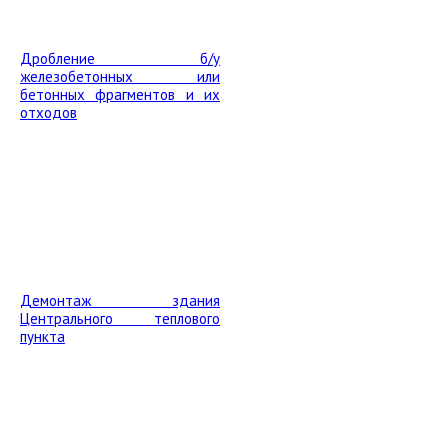
Дробление б/у
железобетонных или
бетонных фрагментов и их
отходов
Демонтаж здания
Центрального теплового
пункта