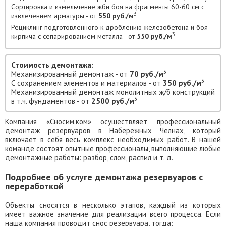
Сортировка и измельчение жби боя на фрагменты 60-60 см с
3
извлечением арматуры - от
550 руб./м
Рециклинг подготовленного к дроблению железобетона и боя
3
кирпича с сепарированием металла - от
550 руб./м
Стоимость демонтажа:
3
Механизированный демонтаж - от
70 руб./м
3
С сохранением элементов и материалов - от
350 руб./м
Механизированный демонтаж монолитных ж/б конструкций
3
в т.ч. фундаментов - от
2500 руб./м
Компания «Сносим.ком» осуществляет профессиональный
демонтаж резервуаров в Набережных Челнах, который
включает в себя весь комплекс необходимых работ. В нашей
команде состоят опытные профессионалы, выполняющие любые
демонтажные работы: разбор, слом, распил и т. д.
Подробнее об услуге демонтажа резервуаров с
переработкой
Объекты сносятся в несколько этапов, каждый из которых
имеет важное значение для реализации всего процесса. Если
наша компания проводит снос резервуара, тогда: