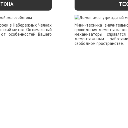
ЕТОНА
ТЕ
роек в Набережных Челнах
Мини-техника значительн
ческий метод. Оптимальный
проведения демонтажа кон
 от особенностей Вашего
механизаторы справятс
.
демонтажными работам
свободном пространстве.
ОБНЕЕ
УЗНАТЬ П