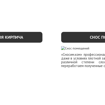
ОЯ КИРПИЧА
СНОС 
«Сносим.ком» профессиона
даже в условиях плотной з
различной степени сло
переработаем полученные 
ОБНЕЕ
УЗНАТЬ П