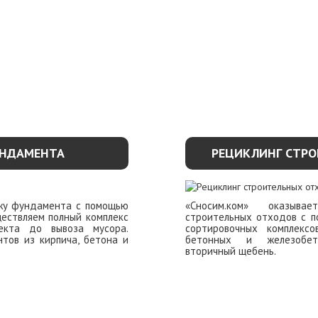
НДАМЕНТА
РЕЦИКЛИНГ СТР
ажу фундамента с помощью
«Сносим.ком» оказыва
ествляем полный комплекс
строительных отходов с 
екта до вывоза мусора.
сортировочных комплексо
тов из кирпича, бетона и
бетонных и железобет
вторичный щебень.
ОБНЕЕ
УЗНАТЬ П