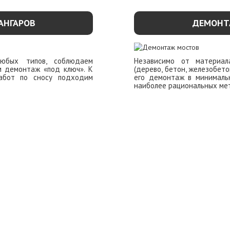
АНГАРОВ
ДЕМОНТ
юбых типов, соблюдаем
Независимо от материал
м демонтаж «под ключ». К
(дерево, бетон, железобето
абот по сносу подходим
его демонтаж в минималь
наиболее рациональных ме
ОБНЕЕ
УЗНАТЬ П