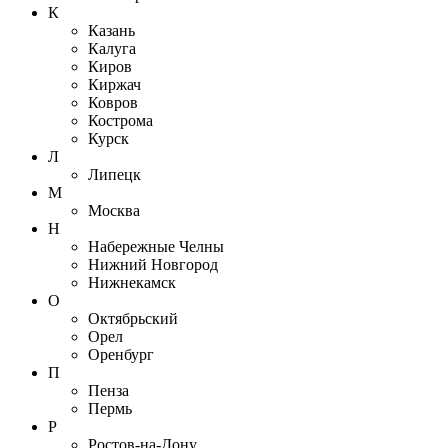
К
Казань
Калуга
Киров
Киржач
Ковров
Кострома
Курск
Л
Липецк
М
Москва
Н
Набережные Челны
Нижний Новгород
Нижнекамск
О
Октябрьский
Орел
Оренбург
П
Пенза
Пермь
Р
Ростов-на-Дону