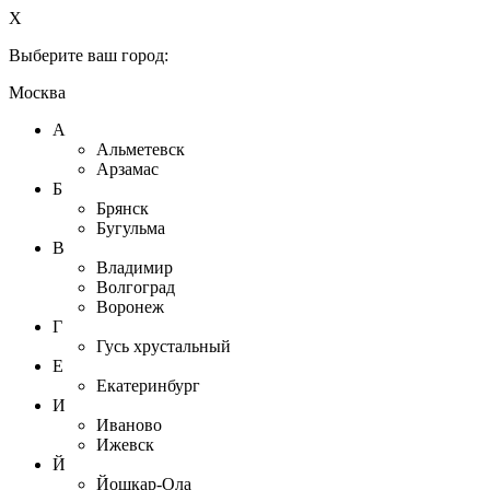
X
Выберите ваш город:
Москва
А
Альметевск
Арзамас
Б
Брянск
Бугульма
В
Владимир
Волгоград
Воронеж
Г
Гусь хрустальный
Е
Екатеринбург
И
Иваново
Ижевск
Й
Йошкар-Ола