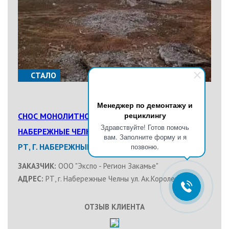
СТАЛО
ПОДРОБНЕЕ
Менеджер по демонтажу и
рециклингу
СНОС МОНОЛИТНОЙ КОНСТРУКЦИИ В Г.
Здравствуйте! Готов помочь
НАБЕРЕЖНЫЕ ЧЕЛНЫ
вам. Заполните форму и я
РТ, Г. НАБЕРЕЖНЫЕ ЧЕЛНЫ
позвоню.
ЗАКАЗЧИК:
ООО "Экспо - Регион Закамье"
АДРЕС:
РТ, г. Набережные Челны ул. Ак.Королева 17Б
ОТЗЫВ КЛИЕНТА